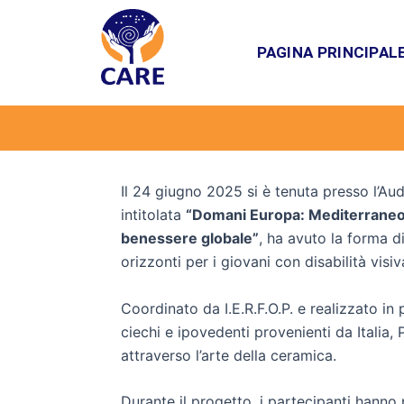
Vai
Navigazione
al
articoli
PAGINA PRINCIPAL
CA
contenuto
Il 24 giugno 2025 si è tenuta presso l’Au
intitolata
“Domani Europa: Mediterraneo Fu
benessere globale”
, ha avuto la forma d
orizzonti per i giovani con disabilità visi
Coordinato da I.E.R.F.O.P. e realizzato in
ciechi e ipovedenti provenienti da Italia, 
attraverso l’arte della ceramica.
Durante il progetto, i partecipanti hanno 