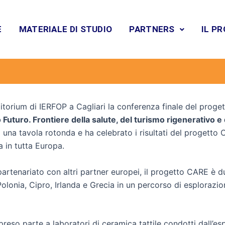
E
MATERIALE DI STUDIO
PARTNERS
IL P
RE Conferenza finale a Cagli
Luglio 25, 2025
ditorium di IERFOP a Cagliari la conferenza finale del pro
turo. Frontiere della salute, del turismo rigenerativo e 
i una tavola rotonda e ha celebrato i risultati del progetto 
va in tutta Europa.
 partenariato con altri partner europei, il progetto CARE è 
Polonia, Cipro, Irlanda e Grecia in un percorso di esplorazio
preso parte a laboratori di ceramica tattile condotti dall’e