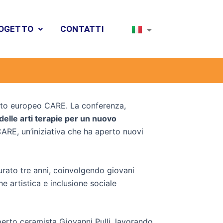
ROGETTO
CONTATTI
ari
getto europeo CARE. La conferenza,
delle arti terapie per un nuovo
CARE, un’iniziativa che ha aperto nuovi
durato tre anni, coinvolgendo giovani
ne artistica e inclusione sociale
sperto ceramista Giovanni Pulli, lavorando