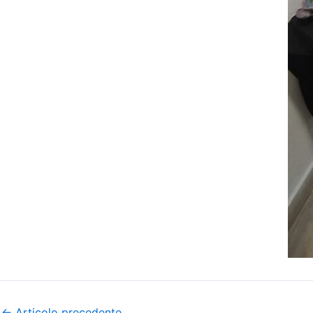
←
Articolo precedente