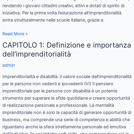
rendendo i giovani cittadini creativi, attivi e dotati di spirito di
iniziativa. Per la prima volta l’educazione all’imprenditorialità
entra strutturalmente nelle scuole italiane, grazie a
Read More »
CAPITOLO 1: Definizione e importanza
CAPITOLO
1:
dell’imprenditorialità
Definizione
admin
e
importanza
Imprenditorialità e disabilità: il valore sociale dell’imprenditorialità
dell’imprenditorialità
per le persone non vedenti e ipovedenti (VI) Il pensiero
imprenditoriale per le persone con disabilità è un potente
strumento per superare le sfide quotidiane e creare opportunità
di realizzazione personale e professionale. La mentalità
imprenditoriale non è solo la capacità di generare opportunità di
business, ma comprende una serie di competenze e abilità che
riguardano anche la sfera strettamente personale ed emotiva
dell’individuo (le cosiddette soft skills, che comprendono sia le