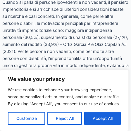
Quando si parla di persone ipovedenti e non vedenti, il pensiero
imprenditoriale si arricchisce di ulteriori considerazioni basate
su ricerche e casi concreti. In generale, come per le altre
persone disabili , le motivazioni principali per intraprendere
un’attività imprenditoriale sono: maggiore indipendenza
personale (30,5%), superamento di una sfida personale (27,1%),
aumento del reddito (33,9%) – Ortiz García P e Olaz Capitán ÁJ
(2021). Per le persone non vedenti, come per molte altre
persone con disabilità, l’imprenditorialità offre un’opportunità
unica di gestire la propria vita in modo indipendente, evitando la
discriminazione sul posto di lavoro e creando spazi di lavoro
We value your privacy
accessibili. L’imprenditorialità, per le persone con disabilità, non
riguarda solo il successo individuale, ma ha anche un impatto
We use cookies to enhance your browsing experience,
sociale significativo per l’intero settore aziendale. Infatti, le
serve personalized ads or content, and analyze our traffic.
aziende e le imprese gestite da persone con disabilità, come
By clicking "Accept All", you consent to our use of cookies.
quelle dei non vedenti, contribuiscono a: Inclusione sociale e
miglioramento della qualità della vita Creazione di posti di lavoro
Customize
Reject All
Accept All
per altri gruppi vulnerabili Ridurre la dipendenza dai sussidi
statali e permettere alle persone di essere autonome dal punto