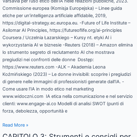
Read More »
CAPITOLO 3: Strumenti e consigli per
CAPITOLO