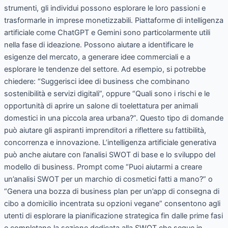
strumenti, gli individui possono esplorare le loro passioni e
trasformarle in imprese monetizzabili. Piattaforme di intelligenza
artificiale come ChatGPT e Gemini sono particolarmente utili
nella fase di ideazione. Possono aiutare a identificare le
esigenze del mercato, a generare idee commerciali e a
esplorare le tendenze del settore. Ad esempio, si potrebbe
chiedere: “Suggerisci idee di business che combinano
sostenibilità e servizi digitali”, oppure “Quali sono i rischi e le
opportunità di aprire un salone di toelettatura per animali
domestici in una piccola area urbana?”. Questo tipo di domande
può aiutare gli aspiranti imprenditori a riflettere su fattibilità,
concorrenza e innovazione. L’intelligenza artificiale generativa
può anche aiutare con l’analisi SWOT di base e lo sviluppo del
modello di business. Prompt come “Puoi aiutarmi a creare
un’analisi SWOT per un marchio di cosmetici fatti a mano?” o
“Genera una bozza di business plan per un’app di consegna di
cibo a domicilio incentrata su opzioni vegane” consentono agli
utenti di esplorare la pianificazione strategica fin dalle prime fasi
e completano la sezione dedicata alla SWOT che segue in