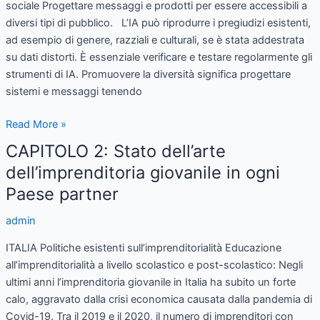
sociale Progettare messaggi e prodotti per essere accessibili a
diversi tipi di pubblico. L’IA può riprodurre i pregiudizi esistenti,
ad esempio di genere, razziali e culturali, se è stata addestrata
su dati distorti. È essenziale verificare e testare regolarmente gli
strumenti di IA. Promuovere la diversità significa progettare
sistemi e messaggi tenendo
Read More »
CAPITOLO 2: Stato dell’arte
CAPITOLO
2:
dell’imprenditoria giovanile in ogni
Stato
Paese partner
dell’arte
dell’imprenditoria
admin
giovanile
ITALIA Politiche esistenti sull’imprenditorialità Educazione
in
all’imprenditorialità a livello scolastico e post-scolastico: Negli
ogni
ultimi anni l’imprenditoria giovanile in Italia ha subito un forte
Paese
calo, aggravato dalla crisi economica causata dalla pandemia di
partner
Covid-19. Tra il 2019 e il 2020, il numero di imprenditori con