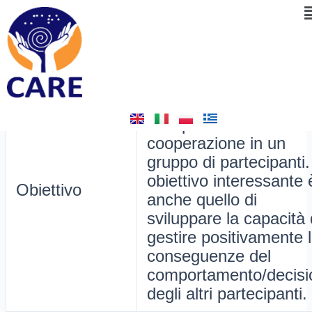
M
Skip
Post
23. Finisci la storia
to
navigation
content
By
admin
/
May 21, 2025
Lo scopo dell’esercizio
sviluppare la creatività
le capacità di
cooperazione in un
gruppo di partecipanti
obiettivo interessante 
Obiettivo
anche quello di
sviluppare la capacità 
gestire positivamente 
conseguenze del
comportamento/decisi
degli altri partecipanti.