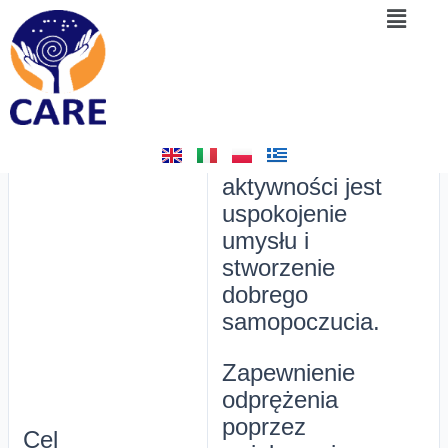
Menu
Skip
Post
6. Krzesła dla
to
navigation
content
samoświadomości
By
admin
/
May 24, 2025
Celem tej
aktywności jest
uspokojenie
umysłu i
stworzenie
dobrego
samopoczucia.
Zapewnienie
odprężenia
poprzez
Cel