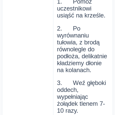
1. Pomóż
uczestnikowi
usiąść na krześle.
2. Po
wyrównaniu
tułowia, z brodą
równolegle do
podłoża, delikatnie
kładziemy dłonie
na kolanach.
3. Weź głęboki
oddech,
wypełniając
żołądek tlenem 7-
10 razy.