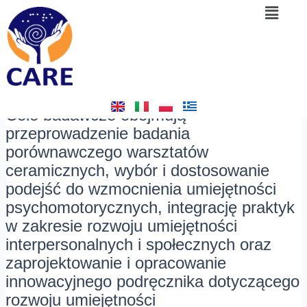
Menu
Skip
Post
Metodologia
to
navigation
content
By
admin
/
May 24, 2025
Cele:
Cele badawcze obejmują
przeprowadzenie badania
porównawczego warsztatów
ceramicznych, wybór i dostosowanie
podejść do wzmocnienia umiejętności
psychomotorycznych, integrację praktyk
w zakresie rozwoju umiejętności
interpersonalnych i społecznych oraz
zaprojektowanie i opracowanie
innowacyjnego podręcznika dotyczącego
rozwoju umiejętności