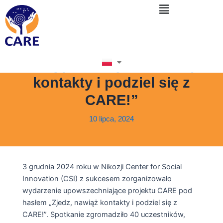
Menu
Skip
Post
to
navigation
Wydarzenie
content
upowszechniające CARE
na Cyprze: „Zjedz, nawiąż
kontakty i podziel się z
CARE!”
10 lipca, 2024
3 grudnia 2024 roku w Nikozji Center for Social
Innovation (CSI) z sukcesem zorganizowało
wydarzenie upowszechniające projektu CARE pod
hasłem „Zjedz, nawiąż kontakty i podziel się z
CARE!”. Spotkanie zgromadziło 40 uczestników,