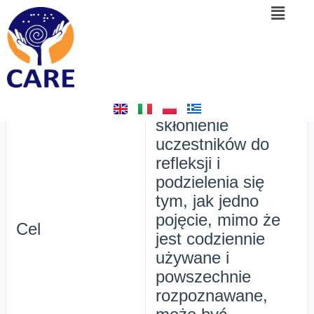
Menu
Skip
Post
2. 5 słów
to
navigation
content
By
admin
/
May 24, 2025
Celem tego
ćwiczenia jest
skłonienie
uczestników do
refleksji i
podzielenia się
tym, jak jedno
pojęcie, mimo że
Cel
jest codziennie
używane i
powszechnie
rozpoznawane,