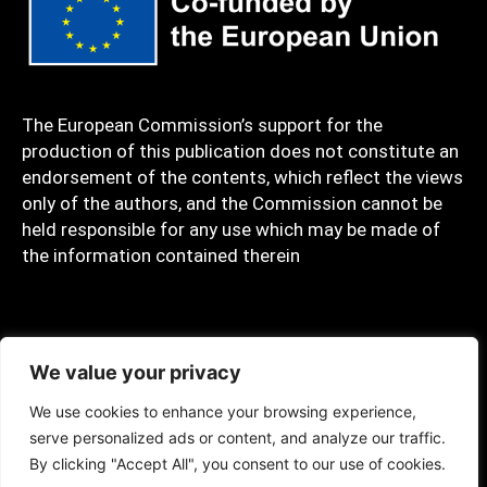
The European Commission’s support for the
production of this publication does not constitute an
endorsement of the contents, which reflect the views
only of the authors, and the Commission cannot be
held responsible for any use which may be made of
the information contained therein
Privacy policy
We value your privacy
We use cookies to enhance your browsing experience,
serve personalized ads or content, and analyze our traffic.
Copyrights © 2023 C.A.R.E. Created by SIGMA
By clicking "Accept All", you consent to our use of cookies.