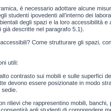
 ceramica, è necessario adottare alcune mis
li studenti ipovedenti all’interno dei labor
ientali degli spazi e la loro accessibilità e
 già descritte nel paragrafo 5.1).
accessibili? Come strutturare gli spazi, co
i utili:
lto contrasto sui mobili e sulle superfici de
chette devono essere posizionate in modo str
e sedie.
n rilievi che rappresentino mobili, banchi, p
consentirà agli studenti di comprendere meg