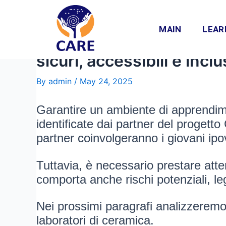
Skip
Post
to
navigation
MAIN
LEAR
content
Linee guida personalizz
sicuri, accessibili e incl
By
admin
/
May 24, 2025
Garantire un ambiente di apprendime
identificate dai partner del progetto
partner coinvolgeranno i giovani ipo
Tuttavia, è necessario prestare atte
comporta anche rischi potenziali, leg
Nei prossimi paragrafi analizzeremo
laboratori di ceramica.