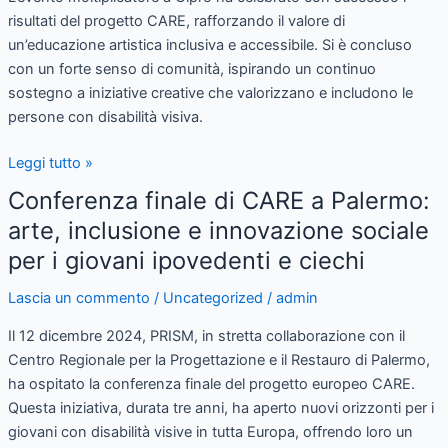
risultati del progetto CARE, rafforzando il valore di
un’educazione artistica inclusiva e accessibile. Si è concluso
con un forte senso di comunità, ispirando un continuo
sostegno a iniziative creative che valorizzano e includono le
persone con disabilità visiva.
Leggi tutto »
Conferenza finale di CARE a Palermo:
Conferenza
finale
arte, inclusione e innovazione sociale
di
per i giovani ipovedenti e ciechi
CARE
a
Lascia un commento
/
Uncategorized
/
admin
Palermo:
Il 12 dicembre 2024, PRISM, in stretta collaborazione con il
arte,
Centro Regionale per la Progettazione e il Restauro di Palermo,
inclusione
ha ospitato la conferenza finale del progetto europeo CARE.
e
Questa iniziativa, durata tre anni, ha aperto nuovi orizzonti per i
innovazione
giovani con disabilità visive in tutta Europa, offrendo loro un
sociale