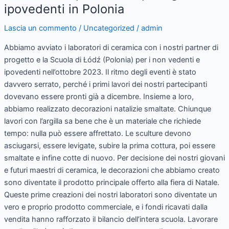
“mare
ipovedenti in Polonia
di
Lascia un commento
/
Uncategorized
/
admin
possibilità”
per
Abbiamo avviato i laboratori di ceramica con i nostri partner di
i
progetto e la Scuola di Łódź (Polonia) per i non vedenti e
giovani
ipovedenti nell’ottobre 2023. Il ritmo degli eventi è stato
ipovedenti
davvero serrato, perché i primi lavori dei nostri partecipanti
in
dovevano essere pronti già a dicembre. Insieme a loro,
Polonia
abbiamo realizzato decorazioni natalizie smaltate. Chiunque
lavori con l’argilla sa bene che è un materiale che richiede
tempo: nulla può essere affrettato. Le sculture devono
asciugarsi, essere levigate, subire la prima cottura, poi essere
smaltate e infine cotte di nuovo. Per decisione dei nostri giovani
e futuri maestri di ceramica, le decorazioni che abbiamo creato
sono diventate il prodotto principale offerto alla fiera di Natale.
Queste prime creazioni dei nostri laboratori sono diventate un
vero e proprio prodotto commerciale, e i fondi ricavati dalla
vendita hanno rafforzato il bilancio dell’intera scuola. Lavorare