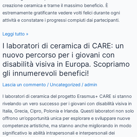
creazione ceramica e trarne il massimo beneficio. È
estremamente gratificante vedere volti felici durante ogni
attività e constatare i progressi compiuti dai partecipanti.
Leggi tutto »
I laboratori di ceramica di CARE: un
I
laboratori
nuovo percorso per i giovani con
di
disabilità visiva in Europa. Scopriamo
ceramica
gli innumerevoli benefici!
di
CARE:
Lascia un commento
/
Uncategorized
/
admin
un
nuovo
I laboratori di ceramica del progetto Erasmus+ CARE si stanno
percorso
rivelando un vero successo per i giovani con disabilità visiva in
per
Italia, Grecia, Cipro, Polonia e Irlanda. Questi laboratori non solo
i
offrono un’opportunità unica per esplorare e sviluppare nuove
giovani
competenze artistiche, ma stanno anche migliorando in modo
con
significativo le abilità intrapersonali e interpersonali dei