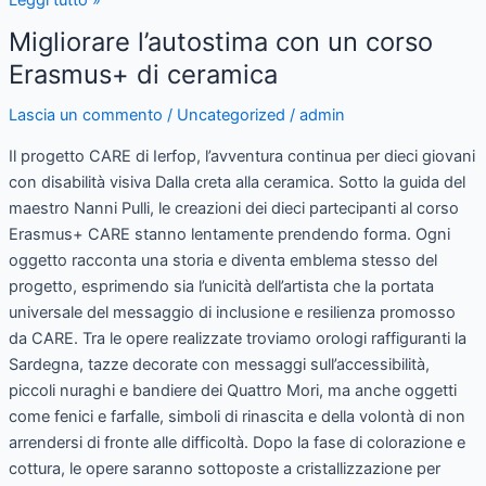
Leggi tutto »
Migliorare l’autostima con un corso
Migliorare
l’autostima
Erasmus+ di ceramica
con
Lascia un commento
/
Uncategorized
/
admin
un
corso
Il progetto CARE di Ierfop, l’avventura continua per dieci giovani
Erasmus+
con disabilità visiva Dalla creta alla ceramica. Sotto la guida del
di
maestro Nanni Pulli, le creazioni dei dieci partecipanti al corso
ceramica
Erasmus+ CARE stanno lentamente prendendo forma. Ogni
oggetto racconta una storia e diventa emblema stesso del
progetto, esprimendo sia l’unicità dell’artista che la portata
universale del messaggio di inclusione e resilienza promosso
da CARE. Tra le opere realizzate troviamo orologi raffiguranti la
Sardegna, tazze decorate con messaggi sull’accessibilità,
piccoli nuraghi e bandiere dei Quattro Mori, ma anche oggetti
come fenici e farfalle, simboli di rinascita e della volontà di non
arrendersi di fronte alle difficoltà. Dopo la fase di colorazione e
cottura, le opere saranno sottoposte a cristallizzazione per