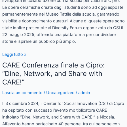
sviluppata in collaborazione con la Scuola per Ciechi di Cipro.
Le opere ceramiche create dagli studenti sono ad oggi esposte
permanentemente nel Museo Tattile della scuola, garantendo
visibilità e riconoscimento duraturi. Alcune di queste opere sono
state inoltre presentate al Diversity Forum organizzato da CSI il
22 maggio 2025, offrendo una piattaforma per condividere
storie e ispirare un pubblico più ampio.
Leggi tutto »
CARE Conferenza finale a Cipro:
CARE
Conferenza
“Dine, Network, and Share with
finale
CARE!”
a
Cipro:
Lascia un commento
/
Uncategorized
/
admin
“Dine,
Il 3 dicembre 2024, il Center for Social Innovation (CSI) di Cipro
Network,
ha ospitato con successo l’evento moltiplicatore CARE
and
intitolato “Dine, Network, and Share with CARE!” a Nicosia.
Share
All’evento hanno partecipato 40 persone, tra cui persone con
with