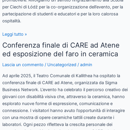
per Ciechi di Łódź per la co-organizzazione dell’evento, per la
partecipazione di studenti e educatori e per la loro calorosa
ospitalità.
Leggi tutto »
Conferenza finale di CARE ad Atene
Conferenza
finale
ed esposizione del faro in ceramica
di
Lascia un commento
/
Uncategorized
/
admin
CARE
ad
Ad aprile 2025, il Teatro Comunale di Kallithea ha ospitato la
Atene
conferenza finale di CARE ad Atene, organizzata da Sigma
ed
Business Network. L’evento ha celebrato il percorso creativo dei
esposizione
giovani con disabilità visiva che, attraverso la ceramica, hanno
del
esplorato nuove forme di espressione, comunicazione e
faro
connessione. I visitatori hanno avuto l’opportunità di interagire
in
con una mostra di opere ceramiche tattili create durante i
ceramica
laboratori. Ogni pezzo rifletteva la crescita personale dei