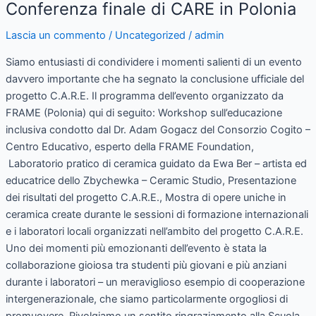
Conferenza finale di CARE in Polonia
Conferenza
finale
Lascia un commento
/
Uncategorized
/
admin
di
CARE
Siamo entusiasti di condividere i momenti salienti di un evento
in
davvero importante che ha segnato la conclusione ufficiale del
Polonia
progetto C.A.R.E. Il programma dell’evento organizzato da
FRAME (Polonia) qui di seguito: Workshop sull’educazione
inclusiva condotto dal Dr. Adam Gogacz del Consorzio Cogito –
Centro Educativo, esperto della FRAME Foundation,
Laboratorio pratico di ceramica guidato da Ewa Ber – artista ed
educatrice dello Zbychewka – Ceramic Studio, Presentazione
dei risultati del progetto C.A.R.E., Mostra di opere uniche in
ceramica create durante le sessioni di formazione internazionali
e i laboratori locali organizzati nell’ambito del progetto C.A.R.E.
Uno dei momenti più emozionanti dell’evento è stata la
collaborazione gioiosa tra studenti più giovani e più anziani
durante i laboratori – un meraviglioso esempio di cooperazione
intergenerazionale, che siamo particolarmente orgogliosi di
promuovere. Rivolgiamo un sentito ringraziamento alla Scuola