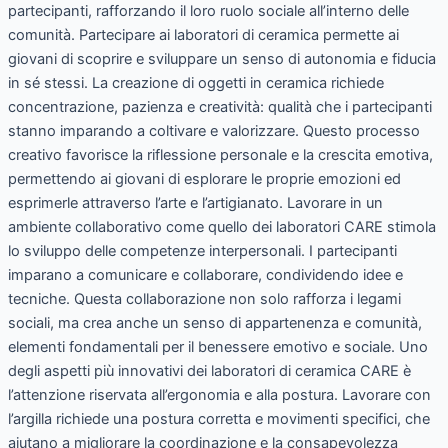
disabilità
partecipanti, rafforzando il loro ruolo sociale all’interno delle
visiva
comunità. Partecipare ai laboratori di ceramica permette ai
in
giovani di scoprire e sviluppare un senso di autonomia e fiducia
Europa.
in sé stessi. La creazione di oggetti in ceramica richiede
Scopriamo
concentrazione, pazienza e creatività: qualità che i partecipanti
gli
stanno imparando a coltivare e valorizzare. Questo processo
innumerevoli
creativo favorisce la riflessione personale e la crescita emotiva,
benefici!
permettendo ai giovani di esplorare le proprie emozioni ed
esprimerle attraverso l’arte e l’artigianato. Lavorare in un
ambiente collaborativo come quello dei laboratori CARE stimola
lo sviluppo delle competenze interpersonali. I partecipanti
imparano a comunicare e collaborare, condividendo idee e
tecniche. Questa collaborazione non solo rafforza i legami
sociali, ma crea anche un senso di appartenenza e comunità,
elementi fondamentali per il benessere emotivo e sociale. Uno
degli aspetti più innovativi dei laboratori di ceramica CARE è
l’attenzione riservata all’ergonomia e alla postura. Lavorare con
l’argilla richiede una postura corretta e movimenti specifici, che
aiutano a migliorare la coordinazione e la consapevolezza