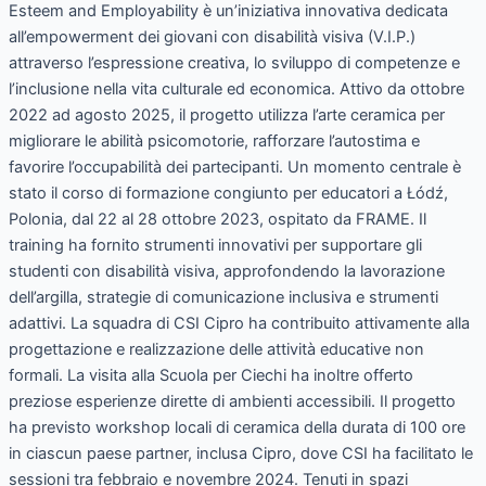
Esteem and Employability è un’iniziativa innovativa dedicata
le
all’empowerment dei giovani con disabilità visiva (V.I.P.)
novità
attraverso l’espressione creativa, lo sviluppo di competenze e
da
l’inclusione nella vita culturale ed economica. Attivo da ottobre
Cipro
2022 ad agosto 2025, il progetto utilizza l’arte ceramica per
migliorare le abilità psicomotorie, rafforzare l’autostima e
favorire l’occupabilità dei partecipanti. Un momento centrale è
stato il corso di formazione congiunto per educatori a Łódź,
Polonia, dal 22 al 28 ottobre 2023, ospitato da FRAME. Il
training ha fornito strumenti innovativi per supportare gli
studenti con disabilità visiva, approfondendo la lavorazione
dell’argilla, strategie di comunicazione inclusiva e strumenti
adattivi. La squadra di CSI Cipro ha contribuito attivamente alla
progettazione e realizzazione delle attività educative non
formali. La visita alla Scuola per Ciechi ha inoltre offerto
preziose esperienze dirette di ambienti accessibili. Il progetto
ha previsto workshop locali di ceramica della durata di 100 ore
in ciascun paese partner, inclusa Cipro, dove CSI ha facilitato le
sessioni tra febbraio e novembre 2024. Tenuti in spazi