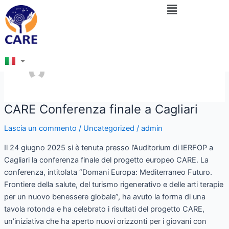
Menu
Vai
Paginazione
al
articoli
contenuto
Nome dell'autore: admin
CARE Conferenza finale a Cagliari
CARE
Conferenza
Lascia un commento
/
Uncategorized
/
admin
finale
a
Il 24 giugno 2025 si è tenuta presso l’Auditorium di IERFOP a
Cagliari
Cagliari la conferenza finale del progetto europeo CARE. La
conferenza, intitolata “Domani Europa: Mediterraneo Futuro.
Frontiere della salute, del turismo rigenerativo e delle arti terapie
per un nuovo benessere globale”, ha avuto la forma di una
tavola rotonda e ha celebrato i risultati del progetto CARE,
un’iniziativa che ha aperto nuovi orizzonti per i giovani con