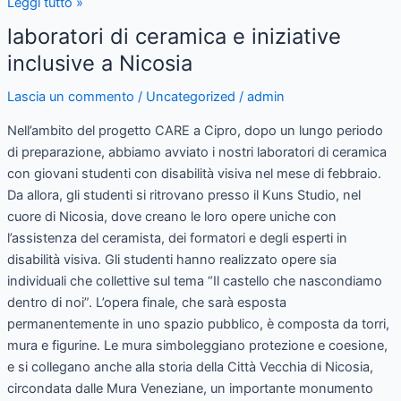
Leggi tutto »
laboratori di ceramica e iniziative
laboratori
di
inclusive a Nicosia
ceramica
Lascia un commento
/
Uncategorized
/
admin
e
iniziative
Nell’ambito del progetto CARE a Cipro, dopo un lungo periodo
inclusive
di preparazione, abbiamo avviato i nostri laboratori di ceramica
a
con giovani studenti con disabilità visiva nel mese di febbraio.
Nicosia
Da allora, gli studenti si ritrovano presso il Kuns Studio, nel
cuore di Nicosia, dove creano le loro opere uniche con
l’assistenza del ceramista, dei formatori e degli esperti in
disabilità visiva. Gli studenti hanno realizzato opere sia
individuali che collettive sul tema “Il castello che nascondiamo
dentro di noi”. L’opera finale, che sarà esposta
permanentemente in uno spazio pubblico, è composta da torri,
mura e figurine. Le mura simboleggiano protezione e coesione,
e si collegano anche alla storia della Città Vecchia di Nicosia,
circondata dalle Mura Veneziane, un importante monumento