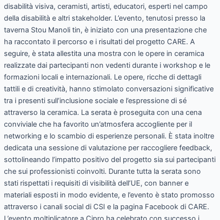
disabilità visiva, ceramisti, artisti, educatori, esperti nel campo
CARE!”
della disabilità e altri stakeholder. L’evento, tenutosi presso la
taverna Stou Manoli tin, è iniziato con una presentazione che
ha raccontato il percorso e i risultati del progetto CARE. A
seguire, è stata allestita una mostra con le opere in ceramica
realizzate dai partecipanti non vedenti durante i workshop e le
formazioni locali e internazionali. Le opere, ricche di dettagli
tattili e di creatività, hanno stimolato conversazioni significative
tra i presenti sull’inclusione sociale e l’espressione di sé
attraverso la ceramica. La serata è proseguita con una cena
conviviale che ha favorito un’atmosfera accogliente per il
networking e lo scambio di esperienze personali. È stata inoltre
dedicata una sessione di valutazione per raccogliere feedback,
sottolineando l’impatto positivo del progetto sia sui partecipanti
che sui professionisti coinvolti. Durante tutta la serata sono
stati rispettati i requisiti di visibilità dell’UE, con banner e
materiali esposti in modo evidente, e l’evento è stato promosso
attraverso i canali social di CSI e la pagina Facebook di CARE.
L’evento moltiplicatore a Cipro ha celebrato con successo i