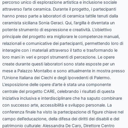
percorso unico di esplorazione artistica e inclusione sociale
per
attraverso l’arte ceramica. Durante il progetto, i partecipanti
i
hanno preso parte a laboratori di ceramica tattile tenuti dalla
giovani
ceramista siciliana Sonia Geraci. Qui, l’argilla è diventata un
ipovedenti
potente strumento di espressione e creatività. L’obiettivo
e
principale del progetto era migliorare le competenze manuali,
ciechi
relazionali e comunicative dei partecipanti, permettendo loro di
interagire con i materiali attraverso il tatto e trasformando le
loro mani in veri e propri strumenti di percezione. Le opere
create durante questi laboratori sono state esposte per un
mese a Palazzo Montalbo e sono attualmente in mostra presso
l’Unione Italiana dei Ciechi e degli Ipovedenti di Palermo.
L’esposizione delle opere d’arte è stata una componente
centrale del progetto CARE, celebrando i risultati di questa
iniziativa inclusiva e interdisciplinare che ha saputo combinare
con successo arte, accessibilità e sviluppo personale. La
conferenza finale ha visto la partecipazione di figure chiave nel
campo dell’educazione, della difesa dei diritti dei disabili e del
patrimonio culturale: Alessandra De Caro, Direttore Centro